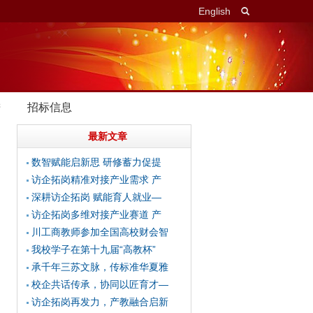
English
进
招标信息
最新文章
数智赋能启新思 研修蓄力促提
访企拓岗精准对接产业需求 产
深耕访企拓岗 赋能育人就业—
访企拓岗多维对接产业赛道 产
川工商教师参加全国高校财会智
我校学子在第十九届“高教杯”
承千年三苏文脉，传标准华夏雅
校企共话传承，协同以匠育才—
访企拓岗再发力，产教融合启新