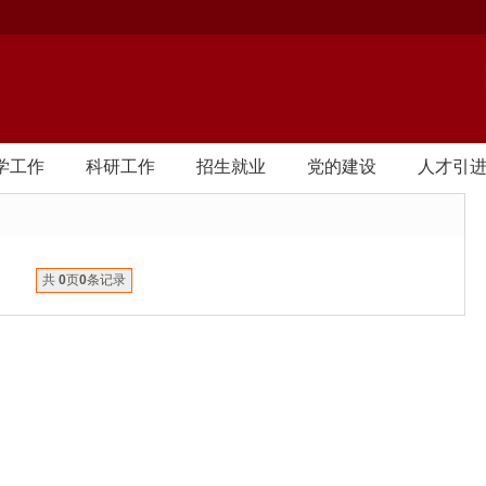
学工作
科研工作
招生就业
党的建设
人才引
共
0
页
0
条记录