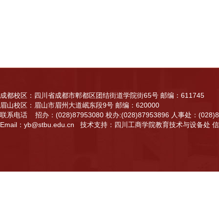
成都校区：四川省成都市郫都区团结街道学院街65号 邮编：611745
眉山校区：眉山市眉州大道岷东段9号 邮编：620000
联系电话 招办：(028)87953080 校办:(028)87953896 人事处：(028)87
Email：yb@stbu.edu.cn 技术支持：四川工商学院教育技术与设备