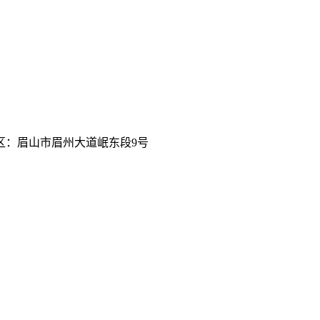
区：眉山市眉州大道岷东段9号