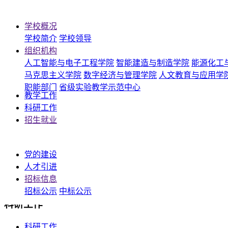
学校概况
学校简介
学校领导
组织机构
学校概况
人工智能与电子工程学院
智能建造与制造学院
能源化工
马克思主义学院
数字经济与管理学院
人文教育与应用学
学校简介
职能部门
省级实验教学示范中心
学校领导
教学工作
科研工作
机构设置
招生就业
教学单位、职能部门、省级实验教学示范中心
党的建设
教学工作
人才引进
招标信息
教学工作
招标公示
中标公示
科研工作
科研工作