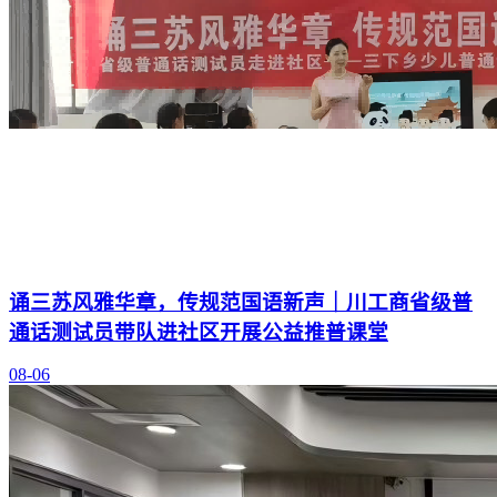
诵三苏风雅华章，传规范国语新声｜川工商省级普
通话测试员带队进社区开展公益推普课堂
08-06