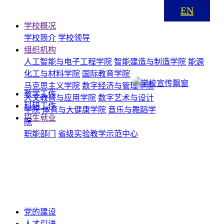
EN
学校概况
学校简介
学校领导
组织机构
学校概况
人工智能与电子工程学院
智能建造与制造学院
能源
化工与材料学院
国际教育学院
学校简介
马克思主义学院
数字经济与管理学院
学校领导
教学工作
人文教育与应用学院
数字艺术与设计
科研工作
学院
体育与大健康学院
音乐与舞蹈学
机构设置
招生就业
院
职能部门
省级实验教学示范中心
教学单位、职能部门、省级实验教学示范中心
教学工作
教学工作
科研工作
党的建设
科研工作
人才引进